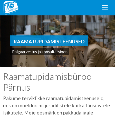
RAAMATUPIDAMIS TEENUSED
Palgaarvestus ja konsultatsioon
Raamatupidamisbüroo
Pärnus
Pakume terviklikke raamatupidamisteenuseid,
mis on mõeldud nii juriidilistele kui ka füüsilistele
isikutele. Meie eesmärk on pakkuda igale