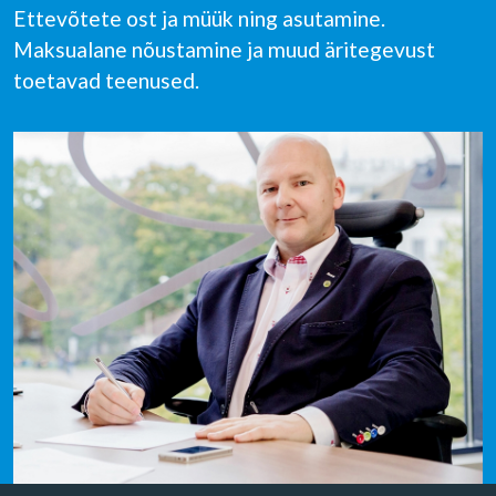
Ettevõtete ost ja müük ning asutamine.
Maksualane nõustamine ja muud äritegevust
toetavad teenused.