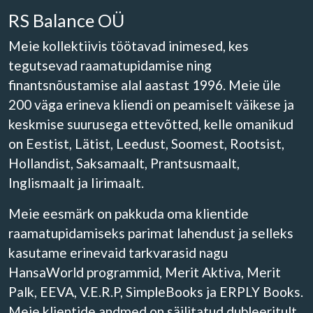
RS Balance OÜ
Meie kollektiivis töötavad inimesed, kes
tegutsevad raamatupidamise ning
finantsnõustamise alal aastast 1996. Meie üle
200 väga erineva kliendi on peamiselt väikese ja
keskmise suurusega ettevõtted, kelle omanikud
on Eestist, Lätist, Leedust, Soomest, Rootsist,
Hollandist, Saksamaalt, Prantsusmaalt,
Inglismaalt ja Iirimaalt.
Meie eesmärk on pakkuda oma klientide
raamatupidamiseks parimat lahendust ja selleks
kasutame erinevaid tarkvarasid nagu
HansaWorld programmid, Merit Aktiva, Merit
Palk, EEVA, V.E.R.P, SimpleBooks ja ERPLY Books.
Meie klientide andmed on säilitatud dubleeritult