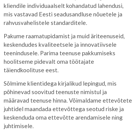
kliendile individuaalselt kohandatud lahendusi,
mis vastavad Eesti seadusandluse nõuetele ja
rahvusvahelistele standarditele.
Pakume raamatupidamist ja muid äriteenuseid,
keskendudes kvaliteetsele ja innovatiivsele
teenindusele. Parima teenuse pakkumiseks
hoolitseme pidevalt oma töötajate
täiendkoolituse eest.
Sõlmime klientidega kirjalikud lepingud, mis
põhinevad soovitud teenuste nimistul ja
määravad teenuse hinna. Võimaldame ettevõtete
juhtidel maandada ettevõttega seotud riske ja
keskenduda oma ettevõtte arendamisele ning
juhtimisele.